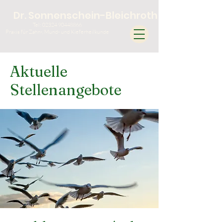
Dr. Sonnenschein-Bleichroth
Tel:
02324 90448866
Praxis für Zahn-, Mund- und Kieferheilkunde
Aktuelle
Stellenangebote