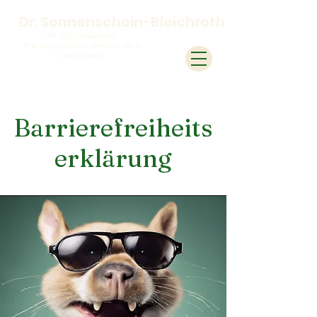
Dr. Sonnenschein-Bleichroth
Tel:
02324 90448866
Pratîka ji bo diranan, dermanê dev û
maxillofacial
Barrierefreiheits
erklärung