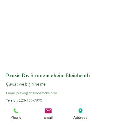
Praxis Dr. Sonnenschein-Bleichroth
Çawa xwe bigihîne me
Email:
praxis@dr.sonnenschein.de
Telefon:
123-456-7890
Otto-Vorberg-Strasse 3
45549 Sprockhoevel
Phone
Email
Address
Nexşeyên Google vekin