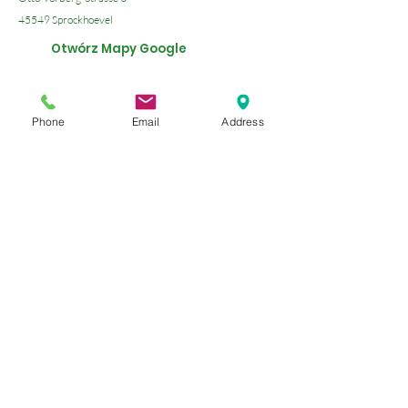
45549 Sprockhoevel
Otwórz Mapy Google
Wyślij nam email
Phone
Email
Address
Czekamy na Ciebie!
godziny otwarcia
poniedziałki, wtorki i czwartki:
08:30-12:00
13:00-18:30
Piątek jest praktyką od
10:00 - 15:00 Recepcja telefoniczna