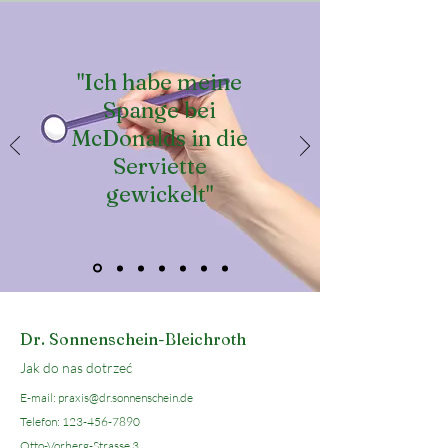
"Ich habe meine
Spange bei
McDonalds in die
Serviette
gewickelt"
Dr. Sonnenschein-Bleichroth
Jak do nas dotrzeć
E-mail:
praxis@dr.sonnenschein.de
Telefon:
123-456-7890
Otto-Vorberg-Strasse 3