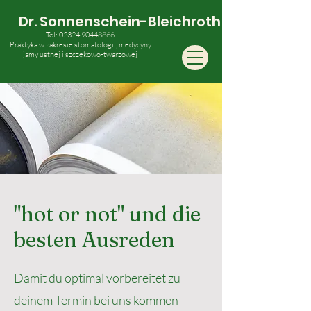
Dr. Sonnenschein-Bleichroth
Tel:
02324 90448866
Praktyka w zakresie stomatologii, medycyny
jamy ustnej i szczękowo-twarzowej
"hot or not" und die
besten Ausreden
Damit du optimal vorbereitet zu
deinem Termin bei uns kommen