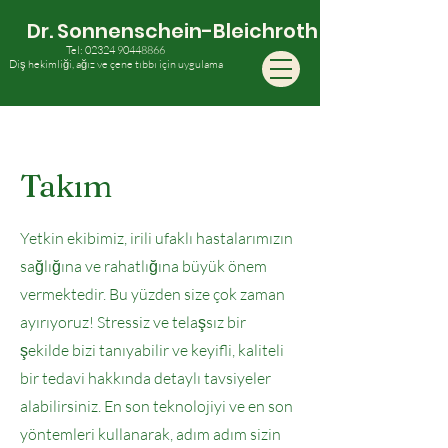
Dr. Sonnenschein-Bleichroth
Tel:
02324 90448866
Diş hekimliği, ağız ve çene tıbbı için uygulama
Takım
Yetkin ekibimiz, irili ufaklı hastalarımızın
sağlığına ve rahatlığına büyük önem
vermektedir. Bu yüzden size çok zaman
ayırıyoruz! Stressiz ve telaşsız bir
şekilde bizi tanıyabilir ve keyifli, kaliteli
bir tedavi hakkında detaylı tavsiyeler
alabilirsiniz. En son teknolojiyi ve en son
yöntemleri kullanarak, adım adım sizin