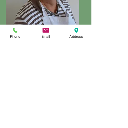
Frau Körber
Technikermeisterin
Phone
Email
Address
Dr. Sonnenschein-Bleichroth
bize nasıl Ulaşılır
E-posta:
praxis@dr.sonnenschein.de
Telefon: 123-456-7890
Otto-Vorberg-Strasse 3
45549 Sprockhövel
Google Haritalar&#39;ı açın